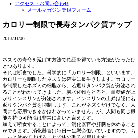
アクセス・お問い合わせ
メールマガジン登録フォーム
カロリー制限で長寿タンパク質アップ
2013/01/06
ネズミの寿命を延ばす方法で確証を得ている方法がたったひ
とつあります。
それは断食でした。科学的に「カロリー制限」といいます。
カロリーを制限したネズミは確実に長生きします。カロリー
を制限したネズミの細胞から、若返りタンパク質が分泌され
ることがわかってきました。炭水化物をとると、血糖値が上
がりインスリンが分泌されます。インスリンの上昇は逆に若
返りタンパク質を抑制します。これがネズミだけでなく、人
間にも応用できるかはわかっていません。が、人間も同じ機
能を持つ可能性は非常に高いと言えます。
加えて断食することによって、消化器官や肝臓を休めること
ができます。消化器官は毎日一生懸命働いていますので、ち
ょっと休めて上げることで体の調子が戻ります。