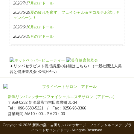
2026/7/1
7月のアドール
2026/6/29
夏の疲れを癒す、フェイシャル＆デコルテお試しキ
ャンペーン！
2026/6/1
6月のアドール
2026/5/1
5月のアドール
▲リンパセラピスト養成講座の詳細はこちら♪ （一般社団法人美
容と健康普及会 公式HPへ）
新潟リンパマッサージフェイシャルエステサロン【アドール】
〒959-0232 新潟県燕市吉田東栄町31-34
Tel： 090-5580-5221 / Fax：0256-93-3366
営業時間 AM10：00～PM20：00
Copyright © 2026 新潟の燕・吉田リンパマッサージ・フェイシャルエステ│プラ
イベートサロンアドール All rights Reserved.