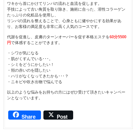
ワキから首にかけてリンパの流れと血流を促します。
手技によって古い角質を取り除き、施術に合った、溶性コラーゲン
たっぷりの化粧品を使用し、
リンパの流れを整えることで、心身ともに健やかにする効果があ
り、お客様の満足度も非常に高く人気のコースです。
代謝を促進し、皮膚のターンオーバーを促す本格エステを
60分5500
円
で体感することができます。
・シワが気になる
・肌がくすんでいる･･･。
・シミをどうにかしたい！
・頬の赤いのを隠したい
・ハリがなくなってきたかも･･･？
・ニキビや吹き出物で悩んでる
以上のような悩みをお持ちの方にはぜひ受けて頂きたいキャンペー
ンとなっています。
Share
Post