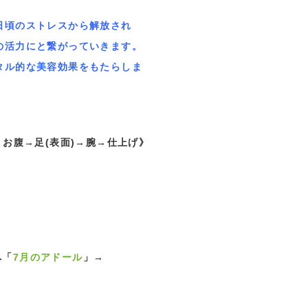
日頃のストレスから解放され
の活力にと繋がっていきます。
タル的な美容効果をもたらしま
→足(表面)→腕→仕上げ》
へ「
7月のアドール
」→