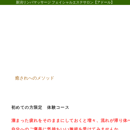
新潟リンパマッサージ フェイシャルエステサロン【アドール】
ホーム
コースメニュー
お客様
癒されへのメソッド
初めての方限定 体験コース
溜まった疲れをそのままにしておくと増々、流れが滞り体
自分へのご褒美に気持ちいい施術を受けてみませんか。