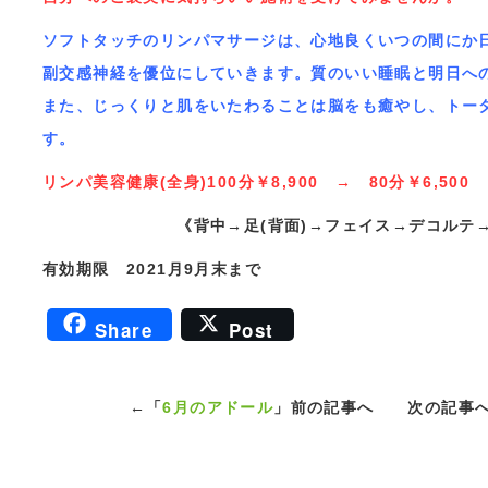
ソフトタッチのリンパマサージは、心地良くいつの間にか
副交感神経を優位にしていきます。質のいい睡眠と明日へ
また、じっくりと肌をいたわることは脳をも癒やし、トー
す。
リンパ美容健康(全身)100分￥8,900 → 80分￥6,500
《背中→足(背面)→フェイス→デコルテ→お腹
有効期限 2021月9月末まで
Share
Post
←「
6月のアドール
」前の記事へ 次の記事