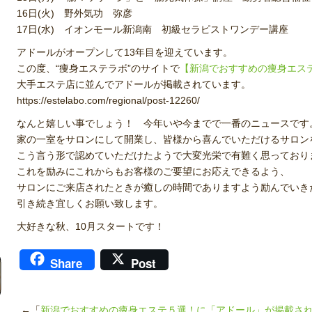
16日(火) 野外気功 弥彦
17日(水) イオンモール新潟南 初級セラピストワンデー講座
アドールがオープンして13年目を迎えています。
この度、“痩身エステラボ”のサイトで
【新潟でおすすめの痩身エス
大手エステ店に並んでアドールが掲載されています。
https://estelabo.com/regional/post-12260/
なんと嬉しい事でしょう！ 今年いや今までで一番のニュースです
家の一室をサロンにして開業し、皆様から喜んでいただけるサロン
こう言う形で認めていただけたようで大変光栄で有難く思っており
これを励みにこれからもお客様のご要望にお応えできるよう、
サロンにご来店されたときが癒しの時間でありますよう励んでいき
引き続き宜しくお願い致します。
大好きな秋、10月スタートです！
Share
Post
←「
新潟でおすすめの痩身エステ５選！に「アドール」が掲載さ