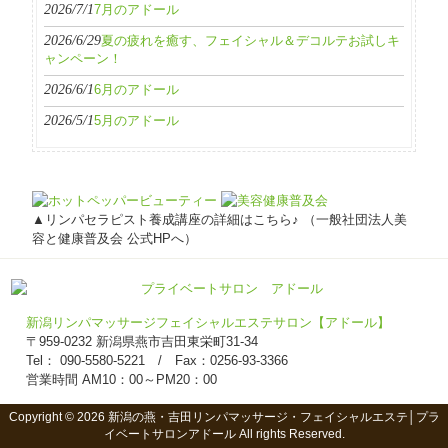
2026/7/1
7月のアドール
2026/6/29
夏の疲れを癒す、フェイシャル＆デコルテお試しキ
ャンペーン！
2026/6/1
6月のアドール
2026/5/1
5月のアドール
▲リンパセラピスト養成講座の詳細はこちら♪ （一般社団法人美
容と健康普及会 公式HPへ）
新潟リンパマッサージフェイシャルエステサロン【アドール】
〒959-0232 新潟県燕市吉田東栄町31-34
Tel： 090-5580-5221 / Fax：0256-93-3366
営業時間 AM10：00～PM20：00
Copyright © 2026 新潟の燕・吉田リンパマッサージ・フェイシャルエステ│プラ
イベートサロンアドール All rights Reserved.