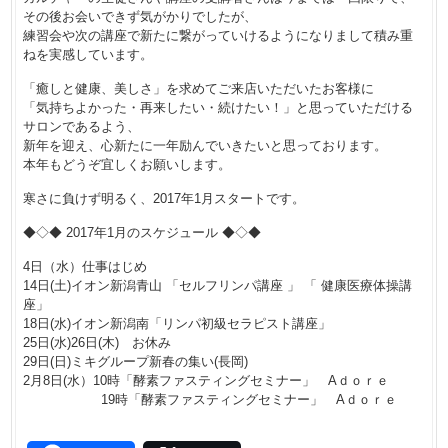
その後お会いできず気がかりでしたが、
練習会や次の講座で新たに繋がっていけるようになりまして積み重
ねを実感しています。
「癒しと健康、美しさ」を求めてご来店いただいたお客様に
「気持ちよかった・再来したい・続けたい！」と思っていただける
サロンであるよう、
新年を迎え、心新たに一年励んでいきたいと思っております。
本年もどうぞ宜しくお願いします。
寒さに負けず明るく、2017年1月スタートです。
◆◇◆ 2017年1月のスケジュール ◆◇◆
4日（水）仕事はじめ
14日(土)イオン新潟青山 「セルフリンパ講座 」 「 健康医療体操講
座」
18日(水)イオン新潟南「リンパ初級セラピスト講座」
25日(水)26日(木) お休み
29日(日)ミキグループ新春の集い(長岡)
2月8日(水）10時「酵素ファスティングセミナー」 Aｄｏｒｅ
19時「酵素ファスティングセミナー」 Aｄｏｒｅ