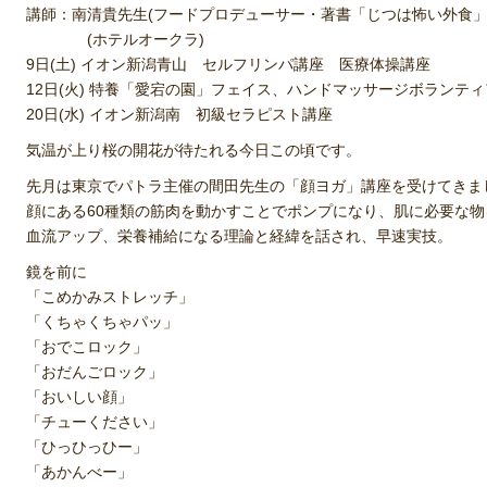
講師：南清貴先生(フードプロデューサー・著書「じつは怖い外食」
(ホテルオークラ)
9日(土) イオン新潟青山 セルフリンパ講座 医療体操講座
12日(火) 特養「愛宕の園」フェイス、ハンドマッサージボランティ
20日(水) イオン新潟南 初級セラピスト講座
気温が上り桜の開花が待たれる今日この頃です。
先月は東京でパトラ主催の間田先生の「顔ヨガ」講座を受けてきま
顔にある60種類の筋肉を動かすことでポンプになり、肌に必要な物
血流アップ、栄養補給になる理論と経緯を話され、早速実技。
鏡を前に
「こめかみストレッチ」
「くちゃくちゃパッ」
「おでこロック」
「おだんごロック」
「おいしい顔」
「チューください」
「ひっひっひー」
「あかんべー」