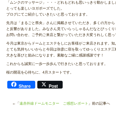
「ムンクのマッサージ」・・・どれもどれも思いっきり動かしまし
とっても楽しいヨガポーズでした。
ブログにてご紹介していきたいと思っております。
先月は「まるごと県央」さんに掲載させていただき、多くの方から
と反響がありました。みなさん見ていらっしゃるんだなとびっくり
お問い合わせ、ご予約ご来店と繋がっていただき大変うれしく思っ
今月は東京からドームとエステをしにお客様がご来店されます。知
とても気持ちいいからと今回は弥彦に宿を取ってゆっくりエステ三
大きな喜びと励みになります。素敵なご縁に感謝感謝です！
これからも誠実に一歩一歩歩んで行きたいと思っております。
桜の開花を心待ちに、4月スタートです。
Share
Post
←「
遠赤外線ドームモニター ご感想レポート
」前の記事へ 