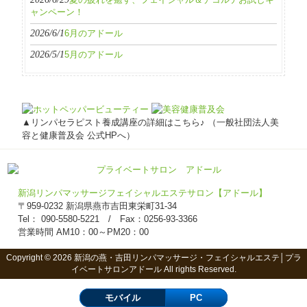
夏の疲れを癒す、フェイシャル＆デコルテお試しキ
ャンペーン！
2026/6/1
6月のアドール
2026/5/1
5月のアドール
▲リンパセラピスト養成講座の詳細はこちら♪ （一般社団法人美
容と健康普及会 公式HPへ）
新潟リンパマッサージフェイシャルエステサロン【アドール】
〒959-0232 新潟県燕市吉田東栄町31-34
Tel： 090-5580-5221 / Fax：0256-93-3366
営業時間 AM10：00～PM20：00
Copyright © 2026 新潟の燕・吉田リンパマッサージ・フェイシャルエステ│プラ
イベートサロンアドール All rights Reserved.
モバイル
PC