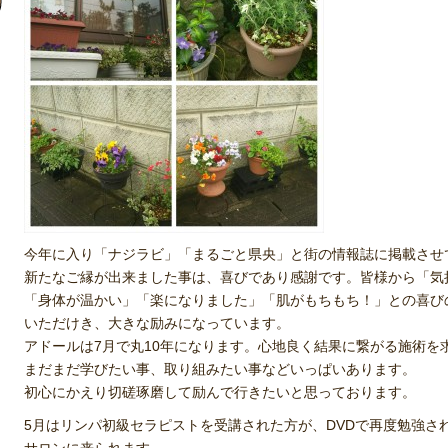
今年に入り「ナジラビ」「まるごと県央」と街の情報誌に掲載させ
新たなご縁が出来ました事は、喜びであり感謝です。皆様から「気
「身体が温かい」「楽になりました」「肌がもちもち！」との喜び
いただけき、大きな励みになっています。
アドールは7月で丸10年になります。心地良く結果に繋がる施術を
まだまだ学びたい事、取り組みたい事などいっぱいあります。
初心にかえり切磋琢磨して励んで行きたいと思っております。
5月はリンパ初級セラピストを受講された方が、DVDで再度勉強さ