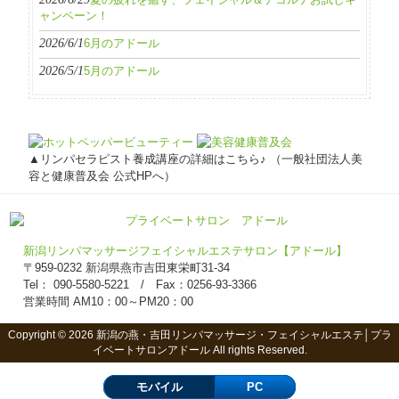
夏の疲れを癒す、フェイシャル＆デコルテお試しキ
ャンペーン！
2026/6/1
6月のアドール
2026/5/1
5月のアドール
▲リンパセラピスト養成講座の詳細はこちら♪ （一般社団法人美
容と健康普及会 公式HPへ）
新潟リンパマッサージフェイシャルエステサロン【アドール】
〒959-0232 新潟県燕市吉田東栄町31-34
Tel： 090-5580-5221 / Fax：0256-93-3366
営業時間 AM10：00～PM20：00
Copyright © 2026 新潟の燕・吉田リンパマッサージ・フェイシャルエステ│プラ
イベートサロンアドール All rights Reserved.
モバイル
PC